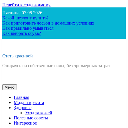
Перейти к содержимому
Пятница, 07.08.2026
Какой шезлонг купить?
Как приготовить лосьон в домашних условиях
Как правильно умываться
Как выбрать обувь?
Стать красивой
Опираясь на собственные силы, без чрезмерных затрат
Меню
Главная
Мода и красота
Здоровье
Уход за кожей
Полезные советы
Интересное