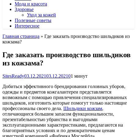
Мода и красота
Здоровье
Уход за кожей
Полезные советы
Интересное
Главная страница
»
Где заказать производство шильдиков из
кожзама?
Где заказать производство шильдиков
из кожзама?
SitesReady
03.12.2021
03.12.2021
0
1 минут
Добиться эффективного брендирования головных уборов,
одежды и предметов кожгалантереи представляется
возможным с помощью привлечения специализированных
шильдиков, изготовить которые помогут только настоящие
профессионалы своего дела.
Шильдики кожзам
,
отличающиеся большим запасом функциональности,
презентабельностью убранства и выгодными
эксплуатационными характеристиками, предлагаются на
благоприятных условиях и по демократичным ценам
известной компанией «Фабрика Мослейбл».