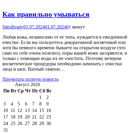
Как правильно умываться
SitesReady
01.07.2024
01.07.2024
0
1 минут
Любая кожа, независимо от ее типа, нуждается в ежедневной
очистке. Если вы пользуетесь декоративной косметикой или
хотя бы немного времени бываете на открытом воздухе (что
само по себе очень полезно), поры вашей кожи засоряются, и
только с помощью воды их не очистить. Поэтому вечером
косметические процедуры необходимо начинать с очистки
лица и шеи. Ватный тампон…
Прочитать полную новость
Август 2026
Пн
Вт
Ср
Чт
Пт
Сб
Вс
1
2
3
4
5
6
7
8
9
10
11
12
13
14
15
16
17
18
19
20
21
22
23
24
25
26
27
28
29
30
31