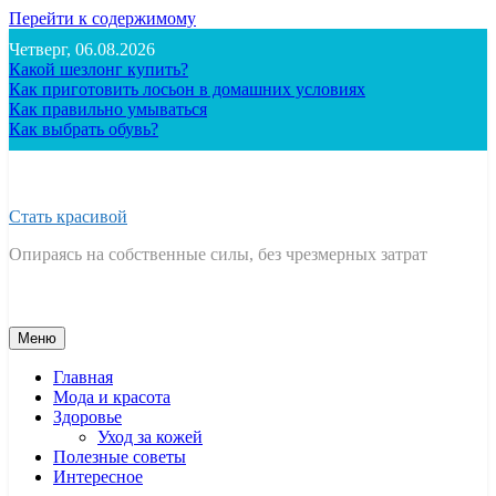
Перейти к содержимому
Четверг, 06.08.2026
Какой шезлонг купить?
Как приготовить лосьон в домашних условиях
Как правильно умываться
Как выбрать обувь?
Стать красивой
Опираясь на собственные силы, без чрезмерных затрат
Меню
Главная
Мода и красота
Здоровье
Уход за кожей
Полезные советы
Интересное