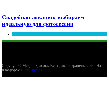
Свадебная локация: выбираем
идеальную для фотосессии
Полезные советы
Copyright © Мода и красота. Все права сохранены 2026. На
платформе
BlazeThemes
.