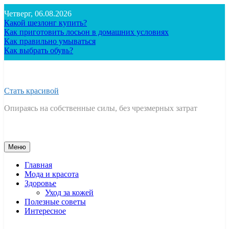
Перейти
Четверг, 06.08.2026
к
Какой шезлонг купить?
содержимому
Как приготовить лосьон в домашних условиях
Как правильно умываться
Как выбрать обувь?
Стать красивой
Опираясь на собственные силы, без чрезмерных затрат
Меню
Главная
Мода и красота
Здоровье
Уход за кожей
Полезные советы
Интересное