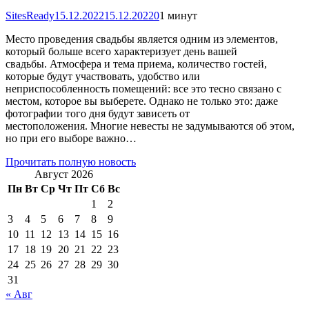
SitesReady
15.12.2022
15.12.2022
0
1 минут
Место проведения свадьбы является одним из элементов,
который больше всего характеризует день вашей
свадьбы. Атмосфера и тема приема, количество гостей,
которые будут участвовать, удобство или
неприспособленность помещений: все это тесно связано с
местом, которое вы выберете. Однако не только это: даже
фотографии того дня будут зависеть от
местоположения. Многие невесты не задумываются об этом,
но при его выборе важно…
Прочитать полную новость
Август 2026
Пн
Вт
Ср
Чт
Пт
Сб
Вс
1
2
3
4
5
6
7
8
9
10
11
12
13
14
15
16
17
18
19
20
21
22
23
24
25
26
27
28
29
30
31
« Авг