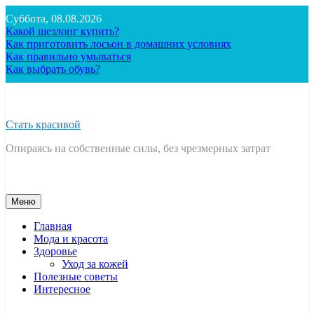
Перейти
Суббота, 08.08.2026
к
Какой шезлонг купить?
содержимому
Как приготовить лосьон в домашних условиях
Как правильно умываться
Как выбрать обувь?
Стать красивой
Опираясь на собственные силы, без чрезмерных затрат
Меню
Главная
Мода и красота
Здоровье
Уход за кожей
Полезные советы
Интересное