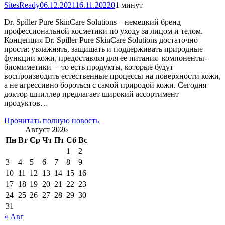
SitesReady
06.12.2021
16.11.2022
0
1 минут
Dr. Spiller Pure SkinCare Solutions – немецкий бренд
профессиональной косметики по уходу за лицом и телом.
Концепция Dr. Spiller Pure SkinCare Solutions достаточно
проста: увлажнять, защищать и поддерживать природные
функции кожи, предоставляя для ее питания компоненты-
биомиметики – то есть продукты, которые будут
воспроизводить естественные процессы на поверхности кожи,
а не агрессивно бороться с самой природой кожи. Сегодня
доктор шпиллер предлагает широкий ассортимент
продуктов…
Прочитать полную новость
Август 2026
Пн
Вт
Ср
Чт
Пт
Сб
Вс
1
2
3
4
5
6
7
8
9
10
11
12
13
14
15
16
17
18
19
20
21
22
23
24
25
26
27
28
29
30
31
« Авг