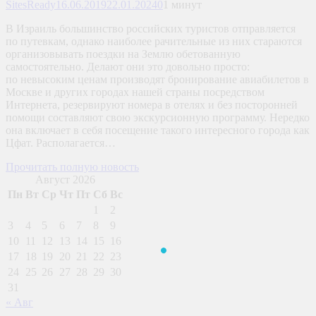
SitesReady
16.06.2019
22.01.2024
0
1 минут
В Израиль большинство российских туристов отправляется
по путевкам, однако наиболее рачительные из них стараются
организовывать поездки на Землю обетованную
самостоятельно. Делают они это довольно просто:
по невысоким ценам производят бронирование авиабилетов в
Москве и других городах нашей страны посредством
Интернета, резервируют номера в отелях и без посторонней
помощи составляют свою экскурсионную программу. Нередко
она включает в себя посещение такого интересного города как
Цфат. Располагается…
Прочитать полную новость
Август 2026
Пн
Вт
Ср
Чт
Пт
Сб
Вс
1
2
3
4
5
6
7
8
9
10
11
12
13
14
15
16
17
18
19
20
21
22
23
24
25
26
27
28
29
30
31
« Авг