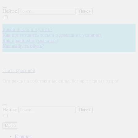
Найти:
Какой шезлонг купить?
Как приготовить лосьон в домашних условиях
Как правильно умываться
Как выбрать обувь?
Стать красивой
Опираясь на собственные силы, без чрезмерных затрат
Найти:
Меню
Главная