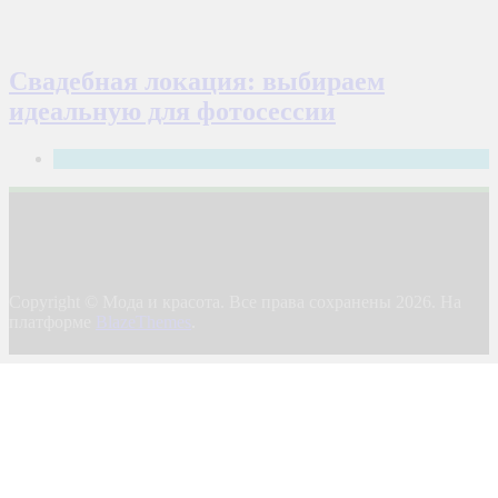
Свадебная локация: выбираем
идеальную для фотосессии
Полезные советы
Copyright © Мода и красота. Все права сохранены 2026. На
платформе
BlazeThemes
.