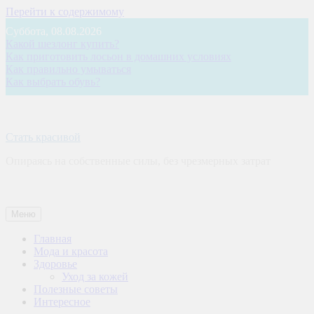
Перейти к содержимому
Суббота, 08.08.2026
Какой шезлонг купить?
Как приготовить лосьон в домашних условиях
Как правильно умываться
Как выбрать обувь?
Стать красивой
Опираясь на собственные силы, без чрезмерных затрат
Меню
Главная
Мода и красота
Здоровье
Уход за кожей
Полезные советы
Интересное